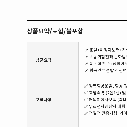
상품요약/포함/불포함
📌 호텔+여행자보험+차
📌 박람회참관과 문화탐
상품요약
📌 박람회 참관+상하이
📌 항공권은 선발권 진
✅ 왕복항공운임, 항공 T
✅ 호텔숙박 (2인1실) 
포함사항
✅ 해외여행자보험 (최대
✅ 무료전시입장시 대행
✅ 전일정 전용차량, 가