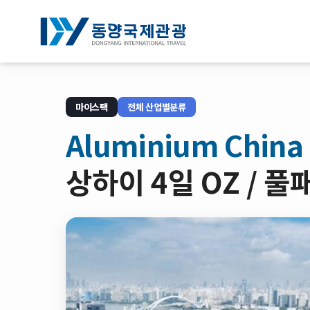
전체박람회조회
마이스팩
전체 산업별분류
기업연수
Aluminium Ch
NOTICE
상하이 4일 OZ /
회사소개
로그인
회원가입
예약확인
약관/정책