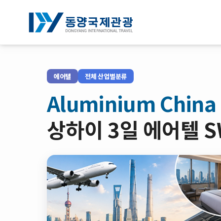
전체박람회조회
에어텔
전체 산업별분류
기업연수
Aluminium Ch
NOTICE
상하이 3일 에어텔 
회사소개
로그인
회원가입
예약확인
약관/정책