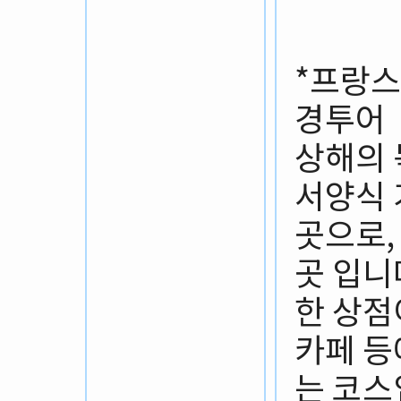
*프랑스
경투어
상해의 
서양식 
곳으로,
곳 입니
한 상점
카페 등
는 코스