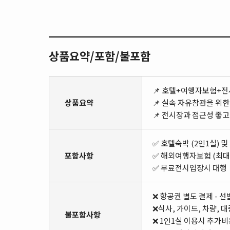
상품요약/포함/불포함
📌 호텔+여행자보험+전
상품요약
📌 실속 자유참관을 위
📌 전시장과 접근성 좋
✅ 호텔숙박 (2인1실) 
포함사항
✅ 해외여행자보험 (최대
✅ 무료전시입장시 대행
❌ 항공권 별도 결제 - 
❌식사, 가이드, 차량, 
불포함사항
❌ 1인1실 이용시 추가