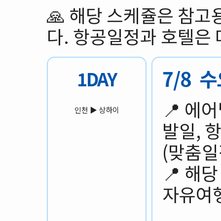
🙏 해당 스케쥴은 참
다. 항공일정과 호텔은 
7/8 
1DAY
📍 에
인천 ▶️ 상하이
발일, 
(맞춤일
📍 해
자유여