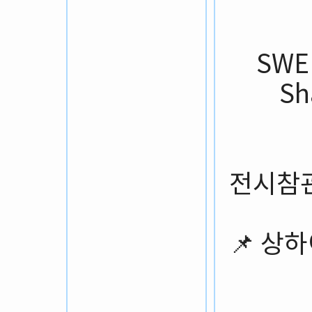
SW
Sh
전시참
📌 상