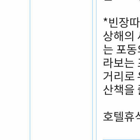
*빈장
상해의 
는 포동
라보는 
거리로
산책을 
호텔휴