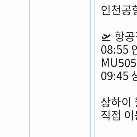
인천공항
🛫 항
08:5
MU505
09:4
상하이 
직접 이