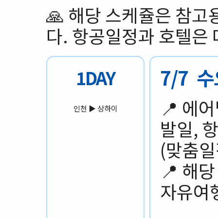
🙏 해당 스케쥴은 참
다. 항공일정과 호텔은 
7/7 
1DAY
📍 에
인천 ▶️ 상하이
발일, 
(맞춤일
📍 해
자유여