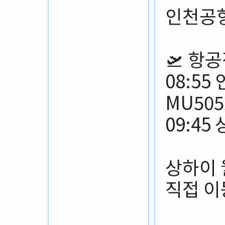
인천공항
🛫 항
08:5
MU505
09:4
상하이 
직접 이