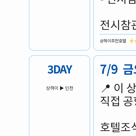
전시참관
상하이추천호텔
7/9 
3DAY
📍 이
상하이 ▶️ 인천
직접 공
호텔조