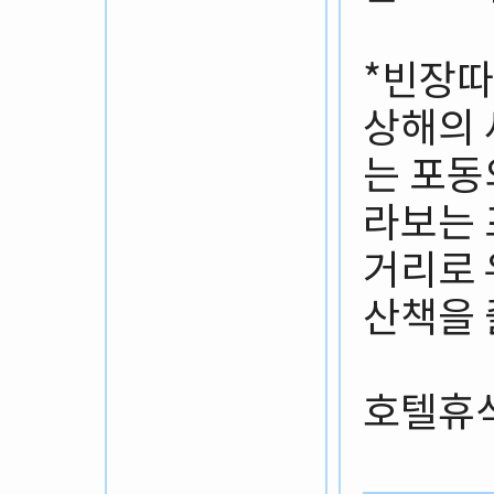
*빈장
상해의 
는 포동
라보는 
거리로
산책을 
호텔휴