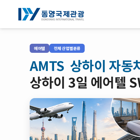
전체박람회조회
에어텔
전체 산업별분류
기업연수
AMTS 상하이 자동
NOTICE
상하이 3일 에어텔 
회사소개
로그인
회원가입
예약확인
약관/정책