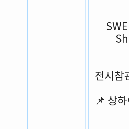
SW
Sh
전시참
📌 상