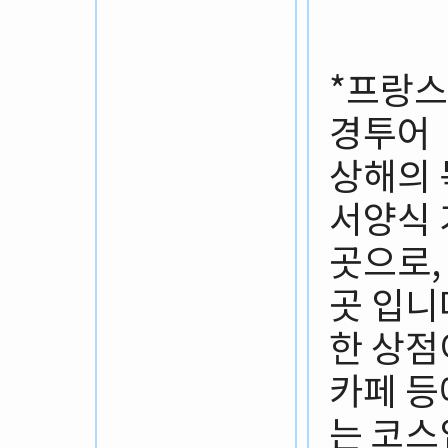
*프랑스
경투어
상해의 
서양식 
곳으로,
곳 입니
한 상점
카페 등
는 코스