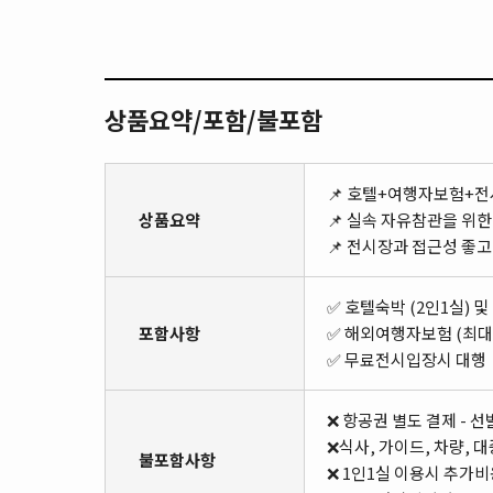
상품요약/포함/불포함
📌 호텔+여행자보험+전
상품요약
📌 실속 자유참관을 위
📌 전시장과 접근성 좋
✅ 호텔숙박 (2인1실) 
포함사항
✅ 해외여행자보험 (최대
✅ 무료전시입장시 대행
❌ 항공권 별도 결제 - 
❌식사, 가이드, 차량, 
불포함사항
❌ 1인1실 이용시 추가