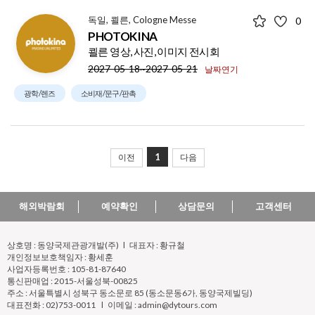
독일, 쾰른, Cologne Messe
0
PHOTOKINA
쾰른 영상, 사진, 이미지 전시회
2027-05-18~2027-05-21
날짜연기
광학/렌즈
소비재/문구/판촉
1
이전
다음
해외박람회
예약확인
상담문의
고객센터
상호명 : 동양국제관광개발(주) l 대표자 : 황규철
개인정보보호책임자 : 황세훈
사업자등록번호 : 105-81-87640
통신판매업 : 2015-서울성북-00825
주소 : 서울특별시 성북구 동소문로 85 (동소문동6가, 동양국제빌딩)
대표전화 : 02)753-0011 l 이메일 : admin@dytours.com