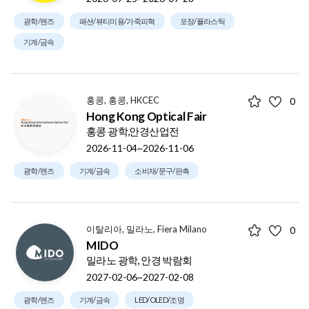
광학/렌즈
패션/뷰티미용/가죽피혁
포장/플라스틱
기계/금속
홍콩, 홍콩, HKCEC
0
Hong Kong Optical Fair
홍콩 광학,안경산업전
2026-11-04~2026-11-06
광학/렌즈
기계/금속
소비재/문구/판촉
이탈리아, 밀라노, Fiera Milano
0
MIDO
밀라노 광학, 안경 박람회
2027-02-06~2027-02-08
광학/렌즈
기계/금속
LED/OLED/조명