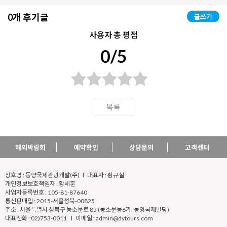
0개 후기글
글쓰기
사용자 총 평점
0/5
목록
해외박람회
예약확인
상담문의
고객센터
상호명 : 동양국제관광개발(주) l 대표자 : 황규철
개인정보보호책임자 : 황세훈
사업자등록번호 : 105-81-87640
통신판매업 : 2015-서울성북-00825
주소 : 서울특별시 성북구 동소문로 85 (동소문동6가, 동양국제빌딩)
대표전화 : 02)753-0011 l 이메일 : admin@dytours.com