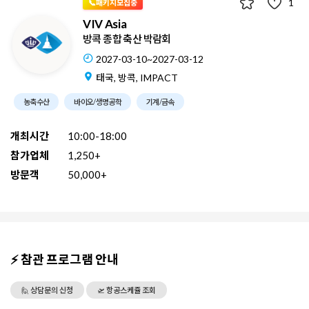
1
📞패키지모집중
VIV Asia
방콕 종합 축산 박람회
2027-03-10~2027-03-12
태국, 방콕, IMPACT
농축수산
바이오/생명공학
기계/금속
개최시간
10:00-18:00
참가업체
1,250+
방문객
50,000+
⚡ 참관 프로그램 안내
🙋 상담문의 신청
🛫 항공스케쥴 조회