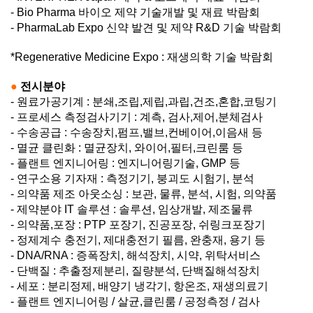
- Bio Pharma 바이오 제약 기술개발 및 재료 박람회
- PharmaLab Expo 신약 발견 및 제약 R&D 기술 박람회
*Regenerative Medicine Expo : 재생의학 기술 박람회
●
전시분야
- 원료가공기계 : 분쇄,조립,제립,과립,건조,혼합,코팅기
- 프로세스 측정검사기기 : 계측, 검사,제어,분체검사
- 수송공급 : 수송장치,펌프,밸브,컨베이어,이음새 등
- 멸균 클린화 : 멸균장치, 와이어,필터,크린룸 등
- 플랜트 엔지니어링 : 엔지니어링기술, GMP 등
- 연구소용 기자재 : 측정기기, 붕괴도 시험기, 분석
- 의약품 제조 아웃소싱 : 보관, 물류, 분석, 시험, 의약품
- 제약분야 IT 솔루션 : 솔루션, 임상개발, 제조물류
- 의약품,포장 : PTP 포장기, 진공포장, 쉬링크포장기
- 정제계수 충전기, 제대충전기 필름, 완충재, 용기 등
- DNA/RNA : 증폭장치, 해석장치, 시약, 위탁서비스
- 단백질 : 추출정제분리, 질량분석, 단백질해석장치
- 세포 : 분리정제, 배양기 냉각기, 항온조, 재생의료기
-
플랜트 엔지니어링 /
살균,클린룸 /
공정측정 /
검사