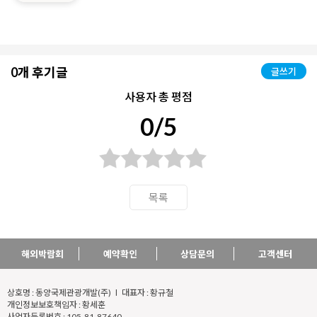
0개 후기글
글쓰기
사용자 총 평점
0/5
목록
해외박람회
예약확인
상담문의
고객센터
상호명 : 동양국제관광개발(주) l 대표자 : 황규철
개인정보보호책임자 : 황세훈
사업자등록번호 : 105-81-87640