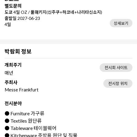
별도문의
도쿄 4일 OZ / 풀패키지(신주쿠+하코네+나리타신쇼지)
출발일 2027-06-23
상세보기
4일
박람회 정보
개최주기
전시회 사이트
매년
주최사
전시장 위치
Messe Frankfurt
전시분야
● Furniture 가구류
● Textiles 원단류
● Tableware 테이블웨어
● Kitchenware 주방용 원단 및 직물