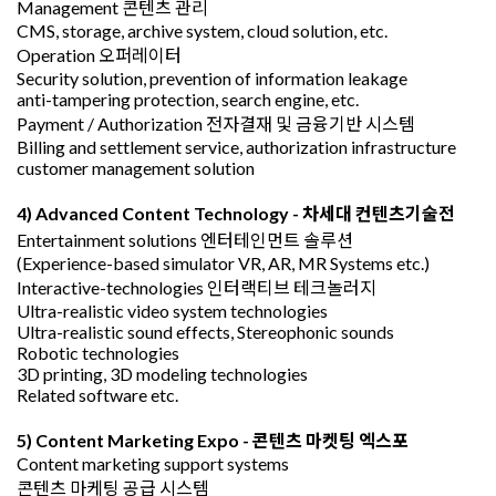
Management 콘텐츠 관리
CMS, storage, archive system, cloud solution, etc.
Operation 오퍼레이터
Security solution, prevention of information leakage
anti-tampering protection, search engine, etc.
Payment / Authorization 전자결재 및 금융기반 시스템
Billing and settlement service, authorization infrastructure
customer management solution
4) Advanced Content Technology -
차세대 컨텐츠기술전
Entertainment solutions 엔터테인먼트 솔루션
(Experience-based simulator VR, AR, MR Systems etc.)
Interactive-technologies 인터랙티브 테크놀러지
Ultra-realistic video system technologies
Ultra-realistic sound effects, Stereophonic sounds
Robotic technologies
3D printing, 3D modeling technologies
Related software etc.
5) Content Marketing Expo
-
콘텐츠 마켓팅 엑스포
Content marketing support systems
콘텐츠 마케팅 공급 시스템