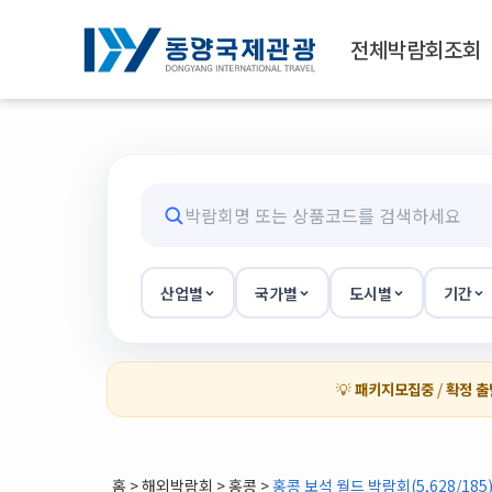
전체박람회조회
산업별
국가별
도시별
기간
💡
패키지모집중
/
확정 출
홈
>
해외박람회
> 홍콩 >
홍콩 보석 월드 박람회(5,628/185