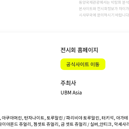
동양국제관광에서는 박람회 분석
본사이트와 전시회정보가 차이가 
시사무국에 문의하시기 바랍니다
전시회 홈페이지
공식사이트 이동
주최사
UBM Asia
, 아쿠아머린, 탄자나이트, 토루말린 / 파리비야 토루말린, 터키석, 아가테 
 다이아몬드 쥬얼리, 젬셋트 쥬얼리, 금 셋트 쥬얼리 / 실버,안티크, 악세사