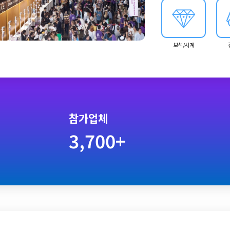
보석/시계
참가업체
3,700+