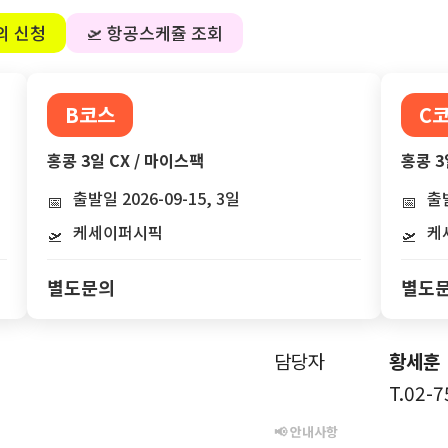
의 신청
🛫 항공스케쥴 조회
B코스
C
홍콩 3일 CX / 마이스팩
홍콩 3
출발일 2026-09-15, 3일
출발
📅
📅
케세이퍼시픽
케
🛫
🛫
별도문의
별도
담당자
황세훈
T.02-
📢 안내사항