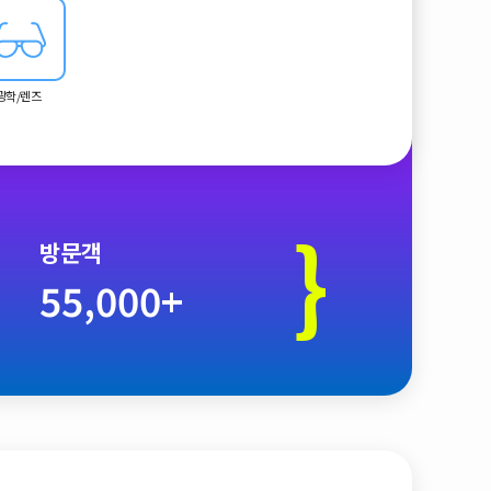
광학/렌즈
}
방문객
55,000+