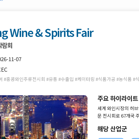
 Wine & Spirits Fair
 박람회
026-11-07
CEC
#홍콩와인주류전시회 #유통 #수출입 #케이터링 #식품가공 #농식품 #
주요 하이라이트
세계 와인시장의 허브
문 전시회로 67개국 
발, 마케팅 업무는 
해당 산업군
파악하기에 적합한 전