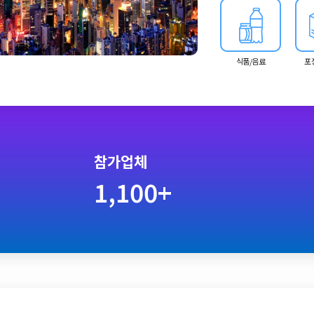
식품/음료
포
참가업체
1,100+