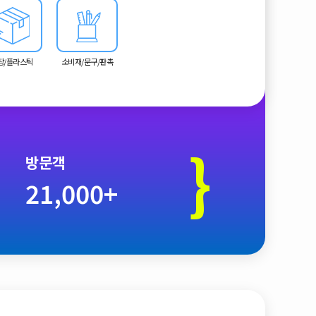
장/플라스틱
소비재/문구/판촉
}
방문객
21,000+