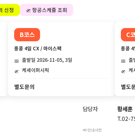
의 신청
🛫 항공스케쥴 조회
B코스
C
홍콩 4일 CX / 마이스팩
홍콩 4
출발일 2026-11-05, 3일
출발
📅
📅
케세이퍼시픽
케
🛫
🛫
별도문의
별도
담당자
황세훈
T.02-
📢 안내사항