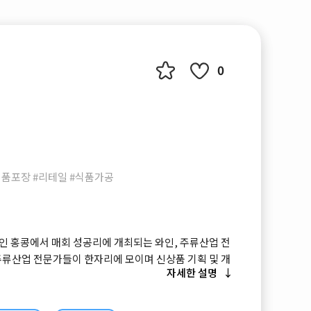
0
식품포장 #리테일 #식품가공
인 홍콩에서 매회 성공리에 개최되는 와인, 주류산업 전
주류산업 전문가들이 한자리에 모이며 신상품 기획 및 개
자세한 설명
물론 관련 분야 해외파트너쉽을 구축하고 새로운 트렌드를
시회입니다.