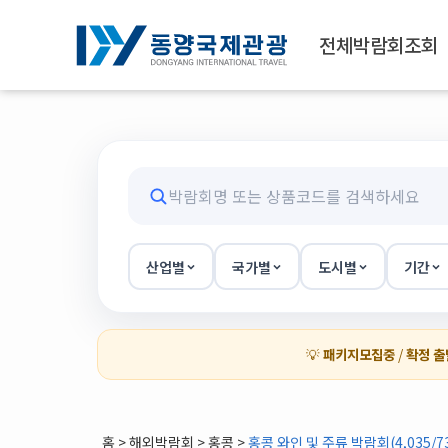
전체박람회조회
산업별
국가별
도시별
기간
💡
패키지모집중
/
확정 출
홈
>
해외박람회
> 홍콩 >
홍콩 와인 및 주류 박람회(4,035/7