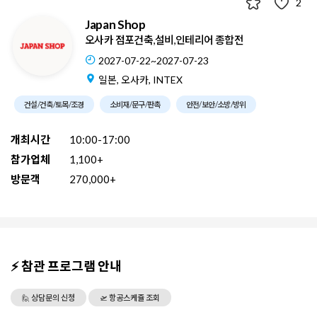
2
Japan Shop
오사카 점포건축,설비,인테리어 종합전
2027-07-22~2027-07-23
일본, 오사카, INTEX
건설/건축/토목/조경
소비재/문구/판촉
안전/보안/소방/방위
개최시간
10:00-17:00
참가업체
1,100+
방문객
270,000+
⚡ 참관 프로그램 안내
🙋 상담문의 신청
🛫 항공스케쥴 조회