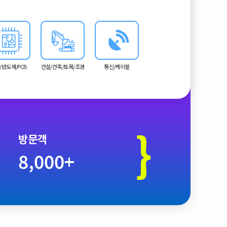
/반도체/PCB
건설/건축/토목/조경
통신/케이블
}
방문객
8,000+