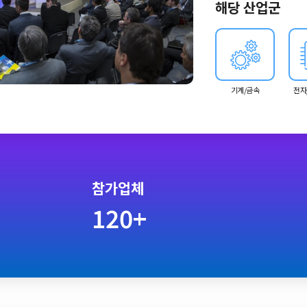
해당 산업군
기계/금속
전자
참가업체
120+