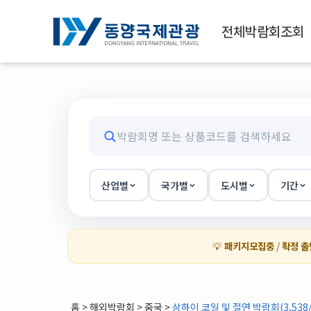
전체박람회조회
산업별
국가별
도시별
기간
💡
패키지모집중
/
확정 출
홈
>
해외박람회
> 중국 >
상하이 코일 및 절연 박람회(3,538/