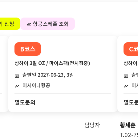
의 신청
🛫 항공스케쥴 조회
B코스
C
상하이 3일 OZ / 마이스팩(전시집중)
상하이 
출발일 2027-06-23, 3일
출발
📅
📅
아시아나항공
아
🛫
🛫
별도문의
별도
담당자
황세훈
T.02-