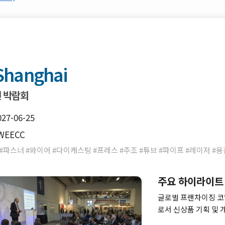
Shanghai
연 박람회
027-06-25
WEECC
파스너 #와이어 #다이캐스팅 #프레스 #주조 #튜브 #파이프 #레이저 #용
주요 하이라이트
글로벌 프랜차이징 코일
로서 신상품 기획 및 
축하고 새로운 트렌드