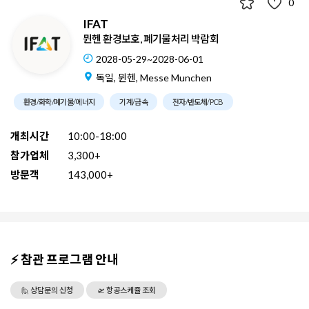
0
IFAT
뮌헨 환경보호, 폐기물처리 박람회
2028-05-29~2028-06-01
독일, 뮌헨, Messe Munchen
환경/화학/폐기물/에너지
기계/금속
전자/반도체/PCB
개최시간
10:00-18:00
참가업체
3,300+
방문객
143,000+
⚡ 참관 프로그램 안내
🙋 상담문의 신청
🛫 항공스케쥴 조회