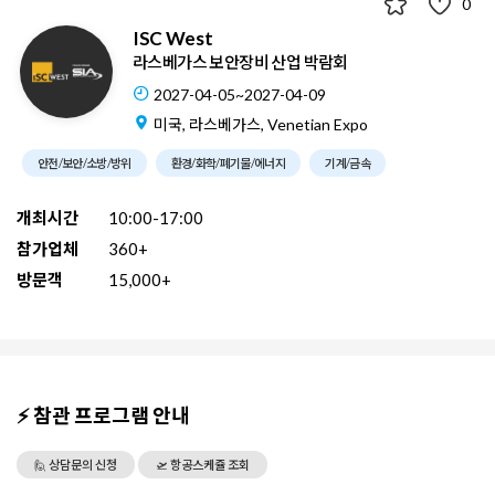
0
ISC West
라스베가스 보안장비 산업 박람회
2027-04-05~2027-04-09
미국, 라스베가스, Venetian Expo
안전/보안/소방/방위
환경/화학/폐기물/에너지
기계/금속
개최시간
10:00-17:00
참가업체
360+
방문객
15,000+
⚡ 참관 프로그램 안내
🙋 상담문의 신청
🛫 항공스케쥴 조회