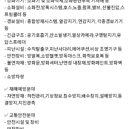
- 소화기기 : 소화기 및 소화약제,소화관련부속 기자재 등
- 소화설비 : 소화전,방폭시스템,호스,노즐,펌프,밸브, 산불진압,스
프링쿨러 등
- 경보설비 : 종합방재시스템, 열감지기, 연감지기, 각종경보기기
등
- 긴급구조 : 공기호흡기,산소발생기,열상카메라,구명탐지기,유
압스프레더
- 피난시설 : 수직탈출구,피난사다리,에어쿠션,비상 조명기구 등
- 안전장비 : 방열복,소방헬멧,방독마스크, 화학보호복 등
- 불연자재 : 방화문,방화셔터,난연성 내장재,방화페인트,방화벽
등
- 소방차량
✅ 재해예방분야
- 자연방재 : 하천관리,기상정보,침수방지,배수장치,설해방지,동
결방지,지진관측
✅ 교통안전분야
- 안전시설 및 장비
- 안전장비