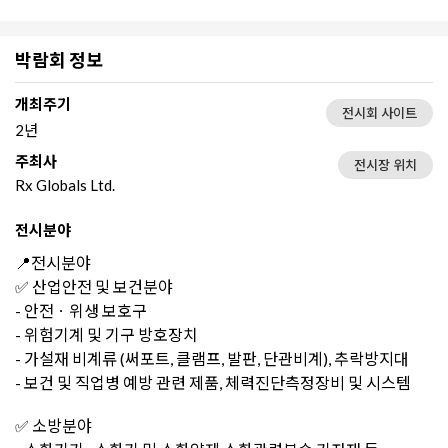
박람회 정보
개최주기
전시회 사이트
2년
주최사
전시장 위치
Rx Globals Ltd.
전시분야
📍전시분야
✅ 산업안전 및 보건분야
- 안전ㆍ위생 보호구
- 위험기계 및 기구 방호장치
- 가설재 비계류 (써포트, 클램프, 발판, 단관비계), 추락방지대
- 보건 및 직업병 예방 관련 제품, 체력진단측정장비 및 시스템
✅ 소방분야