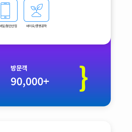
모바일/첨단산업
바이오/생명공학
}
방문객
90,000+