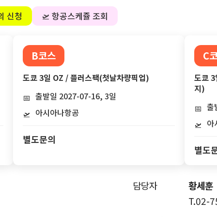
의 신청
🛫 항공스케쥴 조회
B코스
C
도쿄 3일 OZ / 플러스팩(첫날차량픽업)
도쿄 3
지)
출발일 2027-07-16, 3일
📅
출발
📅
아시아나항공
🛫
아
🛫
별도문의
별도
담당자
황세훈
T.02-