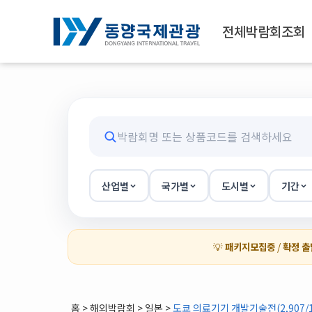
전체박람회조회
산업별
국가별
도시별
기간
💡
패키지모집중
/
확정 출
홈
>
해외박람회
> 일본 >
도쿄 의료기기 개발기술전(2,907/1