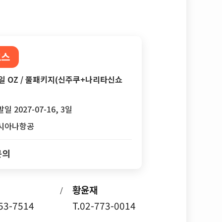
코스
일 OZ / 풀패키지(신주쿠+나리타신쇼
일 2027-07-16, 3일
시아나항공
문의
황윤재
/
753-7514
T.02-773-0014