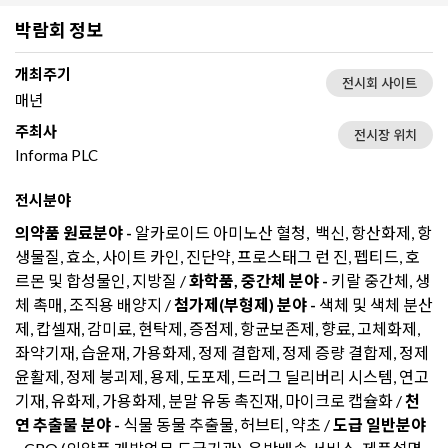
박람회 정보
개최주기
전시회 사이트
매년
주최사
전시장 위치
Informa PLC
전시분야
의약품 원료분야 -
알카로이드 아미노산 혈청, 백신, 항산화제, 항
생물질, 효소, 사이트 카인, 진단약, 프로스태그 런 진, 펩티드, 호
르몬 및 합성물인, 지방질 /
화학품, 중간체 분야 -
키랄 중간체, 생
체 촉매, 조직용 배양지 /
첨가제(부형제) 분야 -
색체 및 색체 분산
제, 캅셀재, 감미료, 현탁제, 증점제, 항균보존제, 향료, 고체화제,
좌약기재, 습윤재, 가용화제, 정제 결합제, 정제 증량 결합제, 정제
윤활제, 정제 붕괴제, 용제, 도포제, 드러그 딜리버리 시스템, 연고
기재, 유화제, 가용화제, 분말 유동 촉진재, 마이크로 캡슐화 /
천
연 추출물 분야 -
식물 동물 추출물, 허브티, 약초 /
도급 일반분야