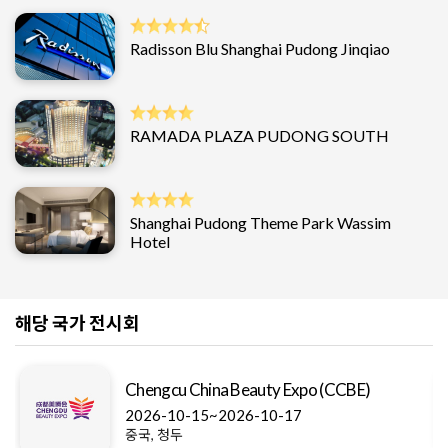
Radisson Blu Shanghai Pudong Jinqiao
RAMADA PLAZA PUDONG SOUTH
Shanghai Pudong Theme Park Wassim
Hotel
해당 국가 전시회
INTER
engcu China Beauty Expo (CCBE)
2027-
26-10-15~2026-10-17
, 청두
중국, 심