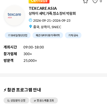
0
📞패키지모집중
TEXCARE ASIA
상하이 세탁,가죽,청소장비 박람회
2026-09-21~2026-09-23
중국, 상하이, SNIEC
IT/모바일/첨단산업
패션/뷰티미용/가죽피혁
기계/금속
개최시간
09:00-18:00
참가업체
300+
방문객
25,000+
⚡ 참관 프로그램 안내
🙋 상담문의 신청
🛫 항공스케쥴 조회