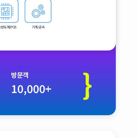
/반도체/PCB
기계/금속
}
방문객
10,000+