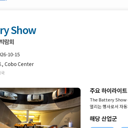
ery Show
 박람회
026-10-15
 Cobo Center
미국
주요 하이라이트
The Battery S
열리는 행사로서 자동
을 선보이고 있습니다.
해당 산업군
참가국으로 이루어지며