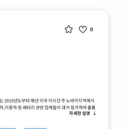
0
how 는 2010년도부터 매년 미국 미시간 주 노바이지역에서
차,이륜차 등 배터리 관련 업체들이 대거 참가하여 출품
자세한 설명
 이번 박람회에서는 미국,독일,중국,한국,일본 등 주요
 UBM에서 주최하는 박람회 입니다.