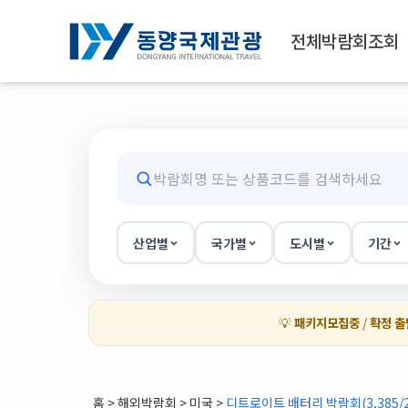
전체박람회조회
산업별
국가별
도시별
기간
💡
패키지모집중
/
확정 출
홈
>
해외박람회
> 미국 >
디트로이트 배터리 박람회(3,385/2