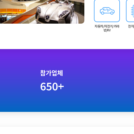
자동차/자전거/카라
전자
반/RV
참가업체
650+