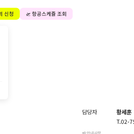
의 신청
🛫 항공스케쥴 조회
담당자
황세훈
T.02-
📢 안내사항