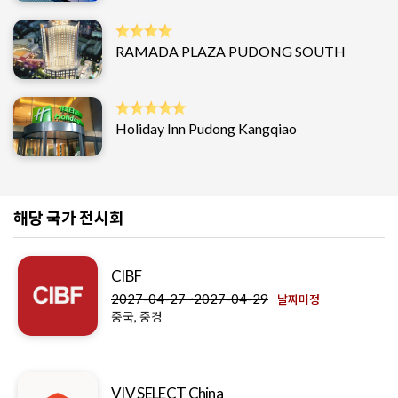
RAMADA PLAZA PUDONG SOUTH
Holiday Inn Pudong Kangqiao
해당 국가 전시회
CIBF
2027-04-27~2027-04-29
날짜미정
중국, 중경
VIV SELECT China