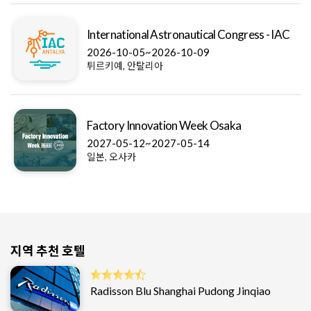
International Astronautical Congress - IAC
2026-10-05~2026-10-09
튀르키예, 안탈리아
Factory Innovation Week Osaka
2027-05-12~2027-05-14
일본, 오사카
지역 추천 호텔
Radisson Blu Shanghai Pudong Jinqiao