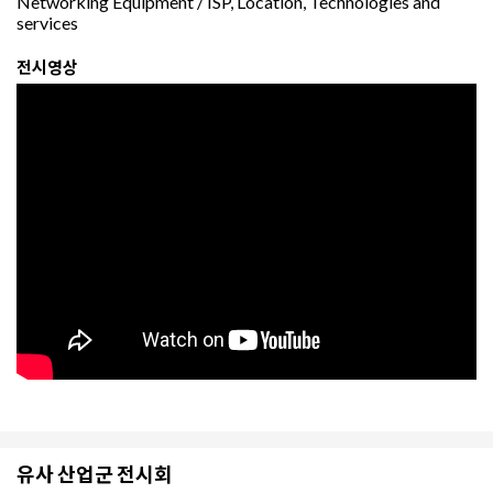
Networking Equipment / ISP, Location, Technologies and
services
전시영상
유사 산업군 전시회