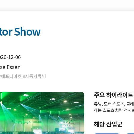
tor Show
026-12-06
se Essen
 #애프터마켓 #자동차튜닝
주요 하이라이트
튜닝, 모터 스포츠, 
하는 스포츠 차량 전시회
닝, 클래식 자동차 및 
바이 산업의 트렌드, 신
해당 산업군