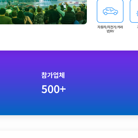
자동차/자전거/카라
반/RV
참가업체
500+