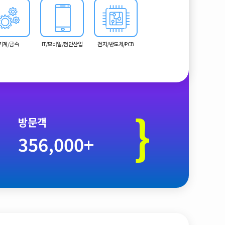
기계/금속
IT/모바일/첨단산업
전자/반도체/PCB
}
방문객
356,000+