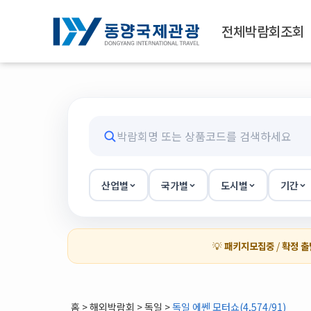
전체박람회조회
산업별
국가별
도시별
기간
💡
패키지모집중
/
확정 출
홈
>
해외박람회
> 독일 >
독일 에쎈 모터쇼(4,574/91)