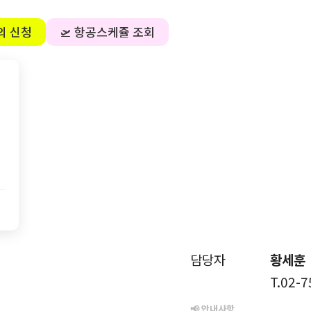
의 신청
🛫 항공스케쥴 조회
담당자
황세훈
T.02-
📢 안내사항