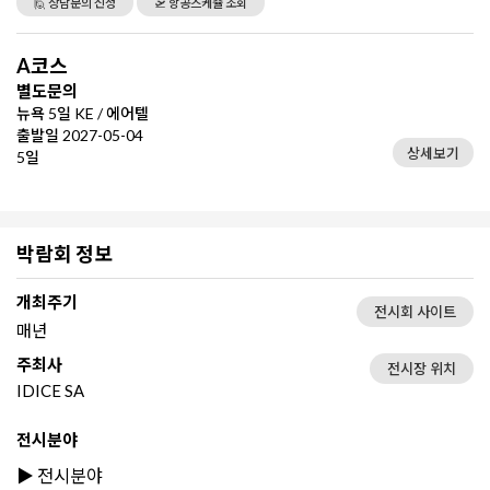
🙋 상담문의 신청
🛫 항공스케쥴 조회
A코스
별도문의
뉴욕 5일 KE / 에어텔
출발일 2027-05-04
상세보기
5일
박람회 정보
개최주기
전시회 사이트
매년
주최사
전시장 위치
IDICE SA
전시분야
▶️ 전시분야