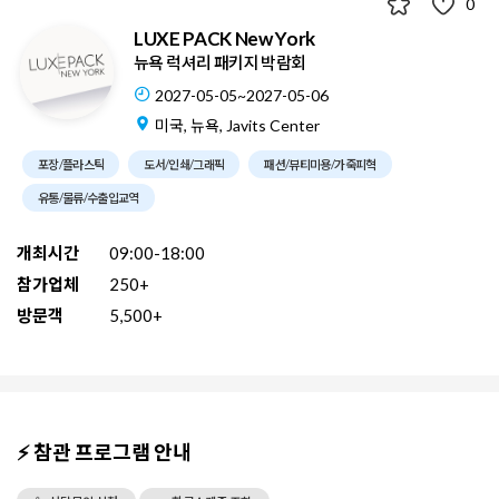
0
LUXE PACK New York
뉴욕 럭셔리 패키지 박람회
2027-05-05~2027-05-06
미국, 뉴욕, Javits Center
포장/플라스틱
도서/인쇄/그래픽
패션/뷰티미용/가죽피혁
유통/물류/수출입교역
개최시간
09:00-18:00
참가업체
250+
방문객
5,500+
⚡ 참관 프로그램 안내