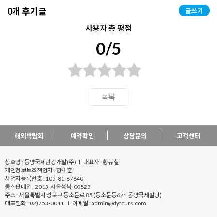
0개 후기글
글쓰기
사용자 총 평점
0/5
목록
해외박람회
예약확인
상담문의
고객센터
상호명 : 동양국제관광개발(주) l 대표자 : 황규철
개인정보보호책임자 : 황세훈
사업자등록번호 : 105-81-87640
통신판매업 : 2015-서울성북-00825
주소 : 서울특별시 성북구 동소문로 85 (동소문동6가, 동양국제빌딩)
대표전화 : 02)753-0011 l 이메일 : admin@dytours.com