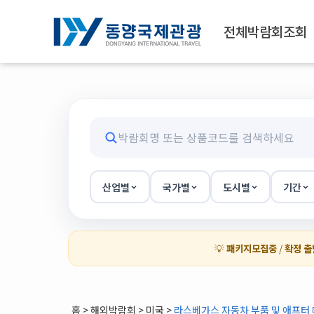
전체박람회조회
산업별
국가별
도시별
기간
💡
패키지모집중
/
확정 출
홈
>
해외박람회
> 미국 >
라스베가스 자동차 부품 및 애프터 마켓