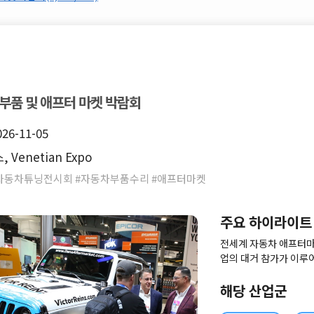
부품 및 애프터 마켓 박람회
026-11-05
Venetian Expo
자동차튜닝전시회 #자동차부품수리 #애프터마켓
주요 하이라이트
전세계 자동차 애프터마
업의 대거 참가가 이루
는 SEMA 튜닝 자동차
습니다.
해당 산업군