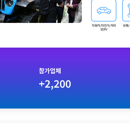
자동차/자전거/카라
유통/
반/RV
참가업체
+2,200