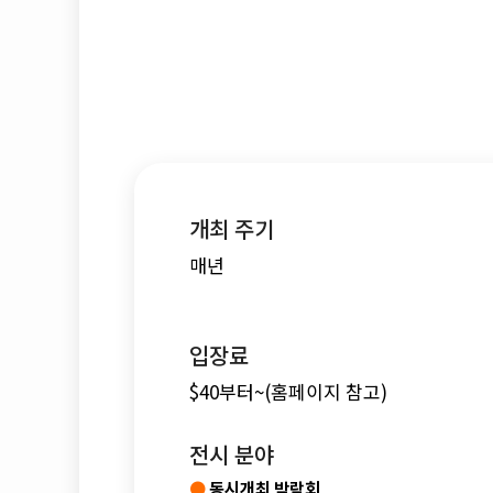
개최 주기
매년
입장료
$40부터~(홈페이지 참고)
전시 분야
●
동시개최 박람회