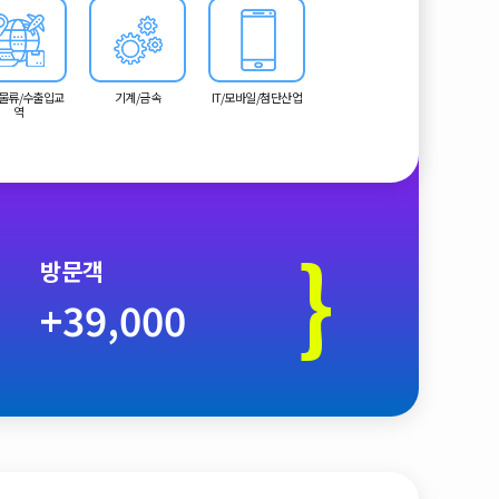
물류/수출입교
기계/금속
IT/모바일/첨단산업
역
}
방문객
+39,000