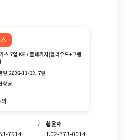
코스
가스 7일 KE / 풀패키지(헐리우드+그랜
)
일 2026-11-02, 7일
한항공
문의
황윤재
/
753-7514
T.02-773-0014