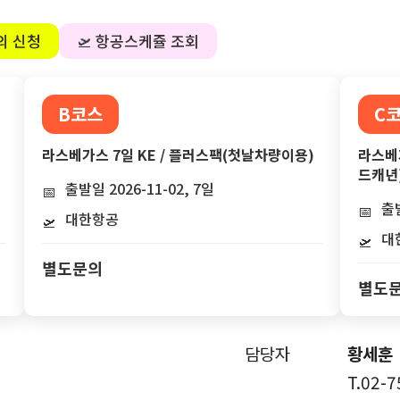
의 신청
🛫 항공스케쥴 조회
B코스
C
라스베가스 7일 KE / 플러스팩(첫날차량이용)
라스베
드캐년
출발일 2026-11-02, 7일
📅
출발
📅
대한항공
🛫
대
🛫
별도문의
별도
담당자
황세훈
T.02-