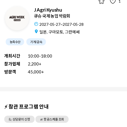
1
J Agri Kyushu
큐슈 국제 농업 박람회
2027-05-27~2027-05-28
일본, 구마모토, 그란메쎄
농축수산
기계/금속
개최시간
10:00-18:00
참가업체
2,200+
방문객
45,000+
⚡ 참관 프로그램 안내
🙋 상담문의 신청
🛫 항공스케쥴 조회