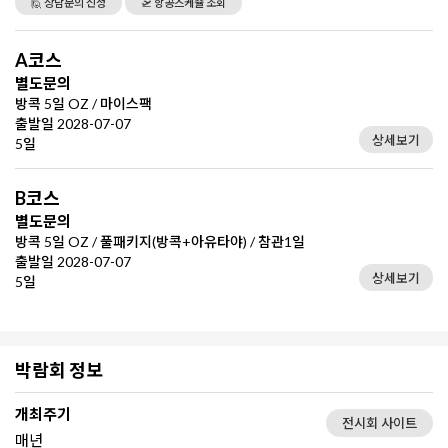
🙋 상담문의 신청
🛫 항공스케쥴 조회
A코스
별도문의
방콕 5일 OZ / 마이스팩
출발일 2028-07-07
상세보기
5일
B코스
별도문의
방콕 5일 OZ / 풀패키지(방콕+아유타야) / 참관1일
출발일 2028-07-07
상세보기
5일
박람회 정보
개최주기
전시회 사이트
매년