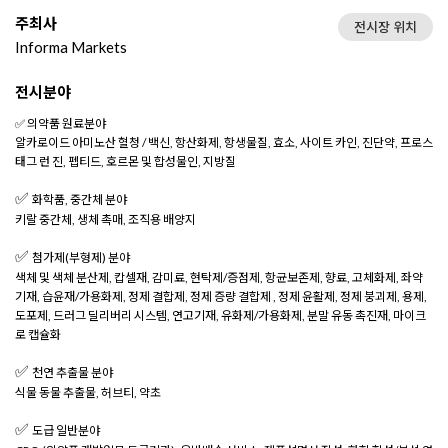
주최사
전시장 위치
Informa Markets
전시분야
✅ 의약품 원료분야
알카로이드 아미노산 혈청 / 백신, 항산화제, 항생물질, 효소, 사이트 카인,
진단약, 프로스
태그 런 진, 펩티드, 호르몬 및 합성물인, 지방질
✅
화학품, 중간체 분야
키랄 중간체, 생체 촉매, 조직용 배양지
✅
첨가제(부형제) 분야
색체 및 색체 분산제, 캅셀재, 감미료, 현탁제/증점제, 항균보존제, 향료,
고체화제, 좌약
기재, 습윤재/가용화제, 정제 결합제, 정제 증량 결합제 ,
정제 윤활제, 정제 붕괴제, 용제,
도포제, 드러그 딜리버리 시스템, 연고기재,
유화제/가용화제, 분말 유동 촉진재, 마이크
로 캡슐화
✅
천연 추출물 분야
식물 동물 추출물, 허브티, 약초
✅
도급 일반분야