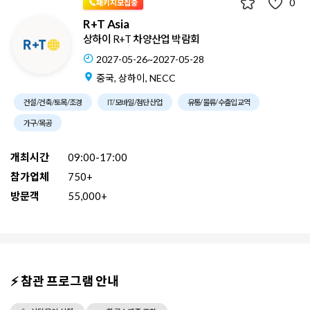
0
📞패키지모집중
R+T Asia
상하이 R+T 차양산업 박람회
2027-05-26~2027-05-28
중국, 상하이, NECC
건설/건축/토목/조경
IT/모바일/첨단산업
유통/물류/수출입교역
가구/목공
개최시간
09:00-17:00
참가업체
750+
방문객
55,000+
⚡ 참관 프로그램 안내