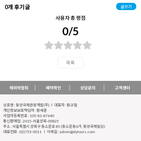
0개 후기글
글쓰기
사용자 총 평점
0/5
목록
해외박람회
예약확인
상담문의
고객센터
상호명 : 동양국제관광개발(주) l 대표자 : 황규철
개인정보보호책임자 : 황세훈
사업자등록번호 : 105-81-87640
통신판매업 : 2015-서울성북-00825
주소 : 서울특별시 성북구 동소문로 85 (동소문동6가, 동양국제빌딩)
대표전화 : 02)753-0011 l 이메일 : admin@dytours.com