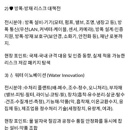
2) 🛡️ 방폭·방재 리스크 대책전
전시분야 : 방폭 설비·기기(모터, 펌프, 밸브, 조명, 냉장고 등), 방
폭 통신(무선LAN, 커넥터·케이블, 센서, 카메라), 방폭 설계·인증
지원, 방폭·방재 보호구(보안경, 소화기, 안전화 등), 재난 로봇까
지.
현장 포인트: 국제·국내 규격 대응 및 인증 동향, 실제 적용 가능한
리스크 저감 패키지 탐색
3) 💧 워터 이노베이션 (Water Innovation)
전시분야 :수처리 플랜트(배·폐수, 조수·정수, 오니처리), 부자재
(밸브·피팅·필터, 라이닝·코팅·씰), 장치(흡착·유수분리·살균·탈수
·건조·수질개선·측정), 기능재·약품(막, 흡착재, 이온교환수지, 응
집제 등), 제조업용 정수처리 기술(세정장치, 유량계, 여과).
현장 포인트: 물 발자국 절감과 공정수 품질 안정화를 동시에 잡
는 설비·약품 조합