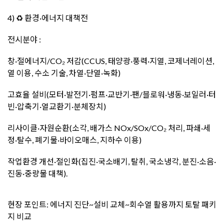
4) ♻️ 환경·에너지 대책전
전시분야 :
창·절에너지/CO₂ 저감(CCUS, 태양광·풍력·지열, 코제너레이션,
열 이용, 수소 기술, 차열·단열·녹화)
고효율 설비(모터·발전기·펌프·교반기·팬/블로워·냉동·보일러·터
빈·압축기·열교환기·분체장치)
리사이클·자원순환(소각, 배가스 NOx/SOx/CO₂ 처리, 파쇄·세
정·탈수, 폐기물·바이오매스, 지하수 이용)
작업환경 개선·절인화(집진·국소배기, 탈취, 국소냉각, 분진·소음·
진동·중량물 대책).
현장 포인트: 에너지 진단~설비 교체~회수열 활용까지 토탈 패키
지 비교