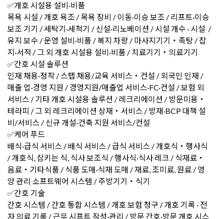
✅개호 시설용 설비·비품
목욕 시설 / 개호 욕조 / 목욕 장비 / 이동·이승 보조 / 리프트·이승
보조 기기 / 세탁기·세척기 / 신설·리노베이션 / 시설 개수 · 시설 /
유지 보수 / 운영 설비·비품 / 복지 차량 / 마사지기기・족탕 / 잡
지·서적 / 그 외 개호 시설용 설비·비품 / 치료기기・의료기기
✅간호 시설 솔루션
인재 채용·정착 / 스탭 채용/교육 서비스・컨설 / 외국인 인재 /
매출 업·경영 지원 / 경영지원/매출업 서비스·FC·컨설 / 보험 외
서비스 / 기타 개호 시설용 솔루션 / 레크리에이션 / 방문미용・
테라피 / 그 외 레크리에이션 상재・서비스 / 방재·BCP 대책 설
비/서비스 / 신규 개설·건축 지원 서비스/컨설
✅케어 푸드
배식·급식 서비스 / 배식 서비스 / 급식 서비스 / 개호식・행사식
/ 개호식, 삼키는 식, 식사 보조식 / 행사식·식사 레크 / 식재료・
음료・기타식품 / 식품 도매·식재 도매 / 재료, 조미료, 원료 / 영
양 관리 소프트웨어 시스템 / 주방기기・식기
✅간호 기술
간호 시스템 / 간호 통합 시스템 / 개호 보험 청구 / 개호 기록 · 전
자 의료 기록 / 근무 시프트 작성·관리 / 방문 간호·방문 개호 시스