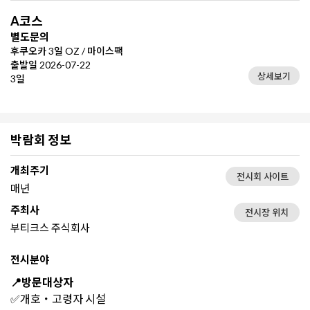
A코스
별도문의
후쿠오카 3일 OZ / 마이스팩
출발일 2026-07-22
상세보기
3일
박람회 정보
개최주기
전시회 사이트
매년
주최사
전시장 위치
부티크스 주식회사
전시분야
📍방문대상자
✅개호・고령자 시설