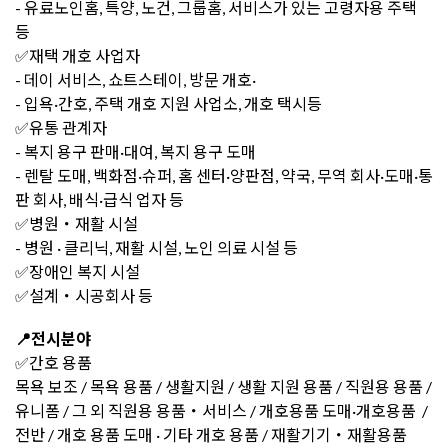
- 유료노인홈, 특양, 노건, 그룹홈, 서비스가 있는 고령자용 주택
등
✅재택 개호 사업자
- 데이 서비스, 쇼트스테이, 방문 개호·
- 입욕·간호, 주택 개호 지원 사업소, 개호 택시등
✅유통 관계자
- 복지 용구 판매·대여, 복지 용구 도매
- 렌탈 도매, 백화점·슈퍼, 홈 센터·양판점, 약국, 무역 회사·도매·통
판 회사, 배식·급식 업자 등
✅병원・재활 시설
- 병원 · 클리닉, 재활 시설, 노인 의료 시설 등
✅장애인 복지 시설
✅설계・시공회사 등
📍전시분야
✅간호 용품
목욕 보조 / 목욕 용품 / 생활지원 / 생활 지원 용품 / 직원용 용품 /
유니폼 / 그 외 직원용 용품・서비스 / 개호용품 도매·개호용품 /
전반 / 개호 용품 도매 · 기타 개호 용품 / 재활기기・재활용품