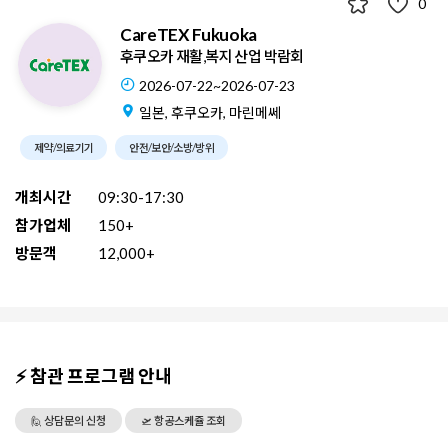
0
CareTEX Fukuoka
후쿠오카 재활,복지 산업 박람회
2026-07-22~2026-07-23
일본, 후쿠오카, 마린메쎄
제약/의료기기
안전/보안/소방/방위
개최시간
09:30-17:30
참가업체
150+
방문객
12,000+
⚡ 참관 프로그램 안내
🙋 상담문의 신청
🛫 항공스케쥴 조회