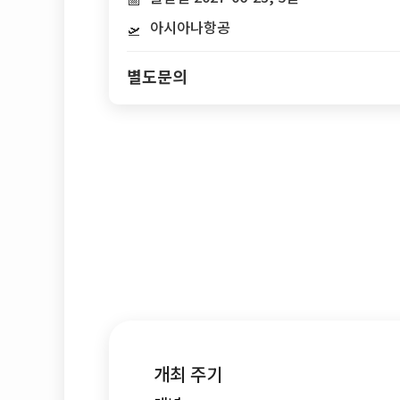
아시아나항공
🛫
별도문의
개최 주기