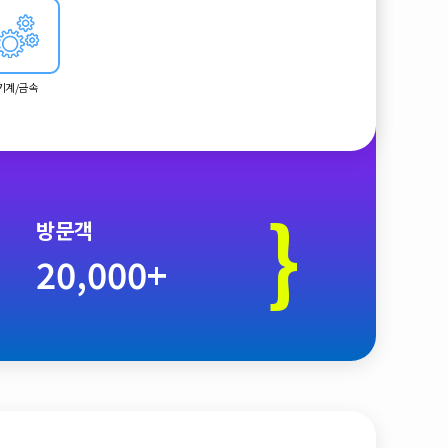
기계/금속
}
방문객
20,000+