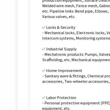
production equipment, Surface treatmen
Welded wire mesh, Fence mesh, Gabion m
etc. Pipeline links: Bend pipe, Elbows
Various valves, etc.
✅ Locks & Security
- Mechanical locks, Electronic locks, Ve
Intercom systems, Monitoring systems &
✅ Industrial Supply
- Mechatronic products: Pumps, Valves
Scaffolding, etc. Mechanical equipment:
✅ Home Improvement
- Sanitary ware & fittings, Chemical pr
accessories, Two-wheeler accessories,
✅ Labor Protection
- Personal protective equipment (PPE)
equipment, etc.