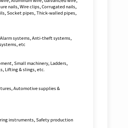
 wire, Aluminum wire, Galvanized wire,
e nails, Wire clips, Corrugated nails,
ils, Socket pipes, Thick-walled pipes,
e, Alarm systems, Anti-theft systems,
 systems, etc
ipment, Small machinery, Ladders,
 Lifting & slings, etc.
uctures, Automotive supplies &
ring instruments, Safety production