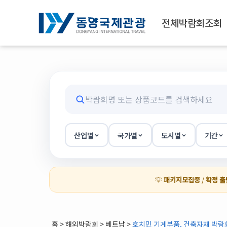
전체박람회조회
산업별
국가별
도시별
기간
💡
패키지모집중
/
확정 출
홈
>
해외박람회
> 베트남 >
호치민 기계부품, 건축자재 박람회(4