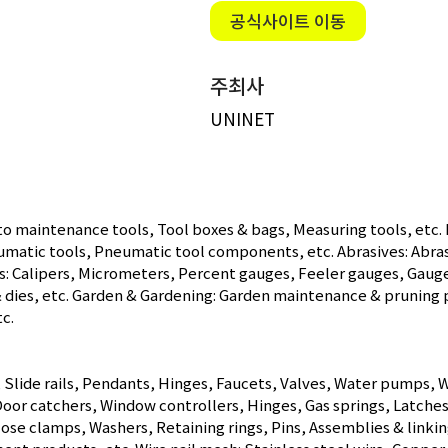
공식사이트 이동
주최사
UNINET
uto maintenance tools, Tool boxes & bags, Measuring tools, etc.
umatic tools, Pneumatic tool components, etc. Abrasives: Abra
s: Calipers, Micrometers, Percent gauges, Feeler gauges, Gauge 
 & dies, etc. Garden & Gardening: Garden maintenance & pruning 
c.
, Slide rails, Pendants, Hinges, Faucets, Valves, Water pumps,
oor catchers, Window controllers, Hinges, Gas springs, Latches,
ose clamps, Washers, Retaining rings, Pins, Assemblies & linkin