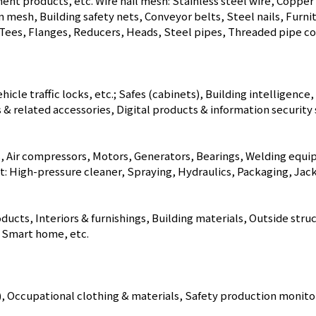
t products, etc. Wire nail mesh: Stainless steel wire, Copper
esh, Building safety nets, Conveyor belts, Steel nails, Furnitur
, Tees, Flanges, Reducers, Heads, Steel pipes, Threaded pipe co
hicle traffic locks, etc.; Safes (cabinets), Building intelligenc
 related accessories, Digital products & information security
, Air compressors, Motors, Generators, Bearings, Welding equ
 High-pressure cleaner, Spraying, Hydraulics, Packaging, Jacks,
oducts, Interiors & furnishings, Building materials, Outside str
 Smart home, etc.
, Occupational clothing & materials, Safety production monito