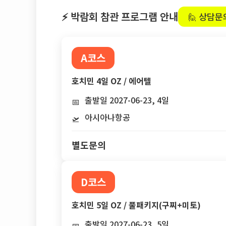
⚡ 박람회 참관 프로그램 안내
🙋 상담문
A코스
호치민 4일 OZ / 에어텔
출발일 2027-06-23, 4일
📅
아시아나항공
🛫
별도문의
D코스
호치민 5일 OZ / 풀패키지(구찌+미토)
출발일 2027-06-23, 5일
📅