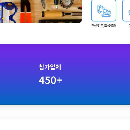
건설/건축/토목/조경
참가업체
450+