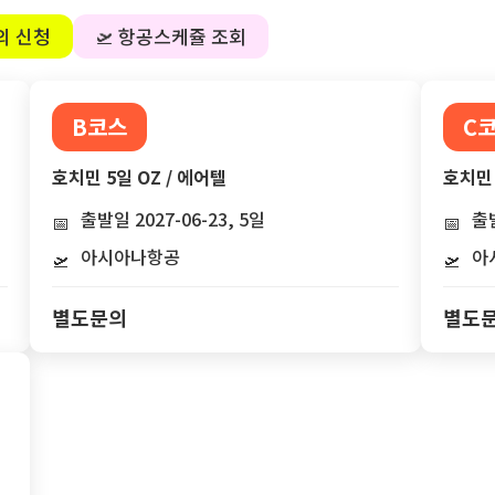
의 신청
🛫 항공스케쥴 조회
B코스
C
호치민 5일 OZ / 에어텔
호치민 
출발일 2027-06-23, 5일
출발
📅
📅
아시아나항공
아
🛫
🛫
별도문의
별도