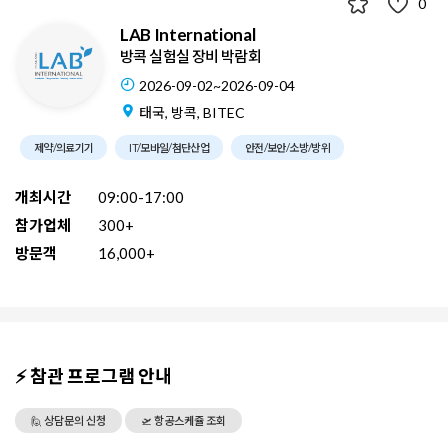
0
LAB International
방콕 실험실 장비 박람회
2026-09-02~2026-09-04
태국, 방콕, BITEC
제약/의료기기
IT/모바일/첨단산업
안전/보안/소방/방위
개최시간
09:00-17:00
참가업체
300+
방문객
16,000+
⚡ 참관 프로그램 안내
🙋 상담문의 신청
🛫 항공스케쥴 조회