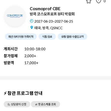
0
Cosmoprof CBE
방콕 코스모프로프 뷰티 박람회
2027-06-23~2027-06-25
태국, 방콕, QSNCC
패션/뷰티미용/가죽피혁
식품/음료
유통/물류/수출입교역
개최시간
10:00-18:00
참가업체
2,000+
방문객
17,000+
⚡ 참관 프로그램 안내
🙋 상담문의 신청
🛫 항공스케쥴 조회