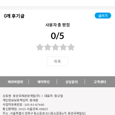
0개 후기글
글쓰기
사용자 총 평점
0/5
목록
해외박람회
예약확인
상담문의
고객센터
상호명 : 동양국제관광개발(주) l 대표자 : 황규철
개인정보보호책임자 : 황세훈
사업자등록번호 : 105-81-87640
통신판매업 : 2015-서울성북-00825
주소 : 서울특별시 성북구 동소문로 85 (동소문동6가, 동양국제빌딩)