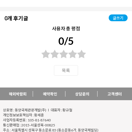
0개 후기글
글쓰기
사용자 총 평점
0/5
목록
해외박람회
예약확인
상담문의
고객센터
상호명 : 동양국제관광개발(주) l 대표자 : 황규철
개인정보보호책임자 : 황세훈
사업자등록번호 : 105-81-87640
통신판매업 : 2015-서울성북-00825
주소 : 서울특별시 성북구 동소문로 85 (동소문동6가, 동양국제빌딩)