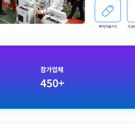
남에 적용할 수 있는 황
제약/의료기기
IT/
참가업체
450+