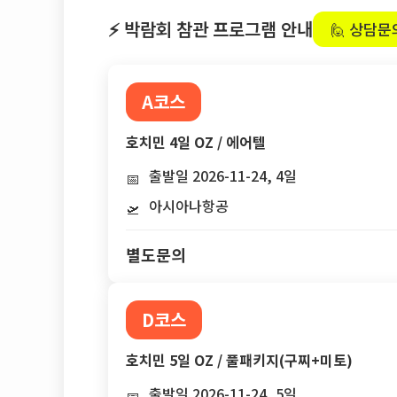
⚡ 박람회 참관 프로그램 안내
🙋 상담문
A코스
호치민 4일 OZ / 에어텔
출발일 2026-11-24, 4일
📅
아시아나항공
🛫
별도문의
D코스
호치민 5일 OZ / 풀패키지(구찌+미토)
출발일 2026-11-24, 5일
📅