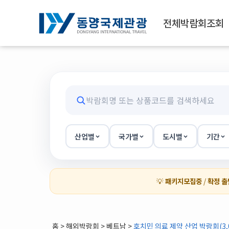
전체박람회조회
산업별
국가별
도시별
기간
💡
패키지모집중
/
확정 출
홈
>
해외박람회
> 베트남 >
호치민 의료 제약 산업 박람회(3,0