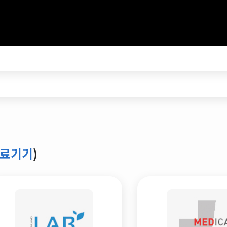
의료기기
)