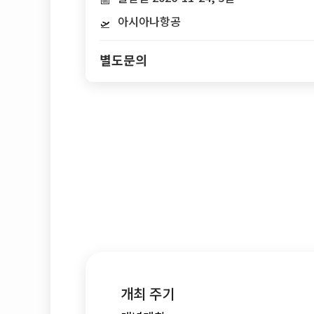
아시아나항공
🛫
별도문의
개최 주기