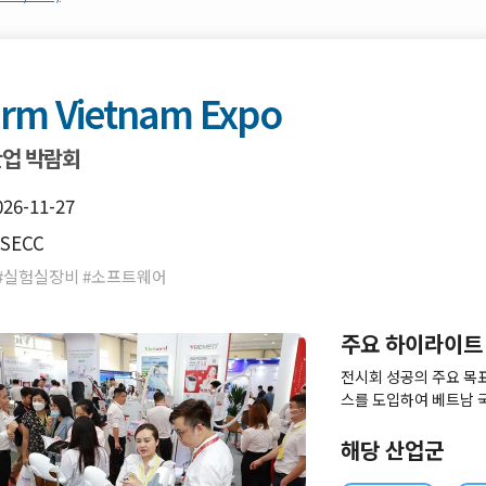
rm Vietnam Expo
산업 박람회
026-11-27
SECC
 #실험실장비 #소프트웨어
주요 하이라이트
전시회 성공의 주요 목
스를 도입하여 베트남 국
키는 상업 활동을 촉진하
을 위한 기회이자, 베트
해당 산업군
개하고, 국제 협력을 확