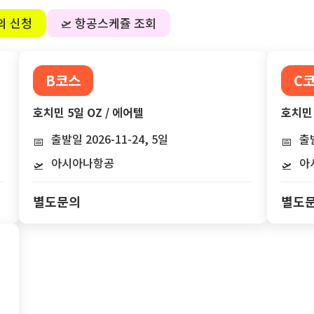
의 신청
🛫 항공스케쥴 조회
B코스
C
호치민 5일 OZ / 에어텔
호치민 
출발일 2026-11-24, 5일
출발
📅
📅
아시아나항공
아
🛫
🛫
별도문의
별도