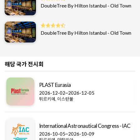
DoubleTree By Hilton Istanbul - Old Town
DoubleTree By Hilton Istanbul - Old Town
해당 국가 전시회
PLAST Eurasia
2026-12-02~2026-12-05
튀르키예, 이스탄불
International Astronautical Congress - IAC
2026-10-05~2026-10-09
튀르키예, 안탈리아