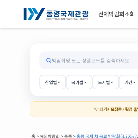
전체박람회조회
산업별
국가별
도시별
기간
💡
패키지모집중
/
확정 출
홈
>
해외박람회
> 홍콩 >
홍콩 국제 차 음료 박람회(3,725/22