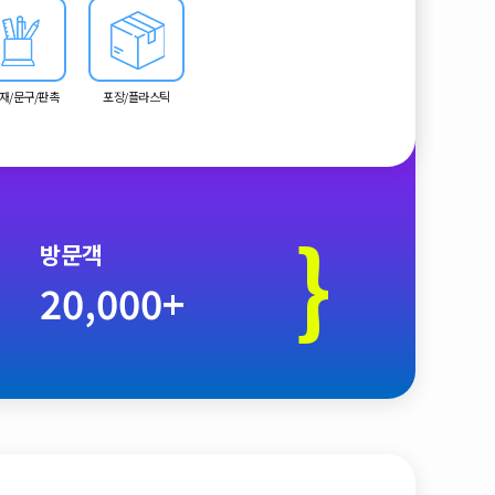
재/문구/판촉
포장/플라스틱
}
방문객
20,000+