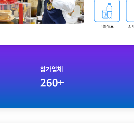
식품/음료
소비
참가업체
260+