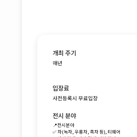
개최 주기
매년
입장료
사전등록시 무료입장
전시 분야
📍전시분야
✅ 차(녹차, 우롱차, 흑차 등), 티웨어