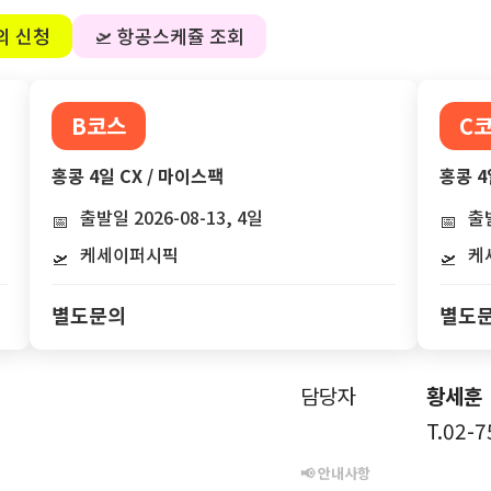
의 신청
🛫 항공스케쥴 조회
B코스
C
홍콩 4일 CX / 마이스팩
홍콩 4
출발일 2026-08-13, 4일
출발
📅
📅
케세이퍼시픽
케
🛫
🛫
별도문의
별도
담당자
황세훈
T.02-
📢 안내사항