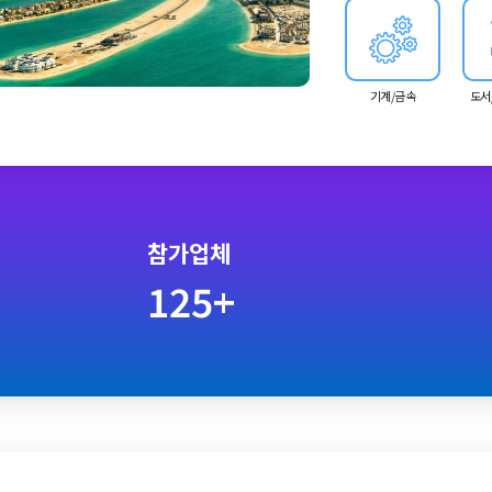
기계/금속
도서
참가업체
125+