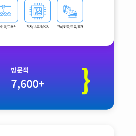
/인쇄/그래픽
전자/반도체/PCB
건설/건축/토목/조경
}
방문객
7,600+