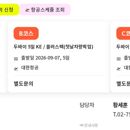
의 신청
🛫 항공스케쥴 조회
B코스
C
두바이 5일 KE / 플러스팩(첫날차량픽업)
두바이 
출발일 2026-09-07, 5일
출발
📅
📅
대한항공
대
🛫
🛫
별도문의
별도
담당자
황세훈
T.02-
📢 안내사항