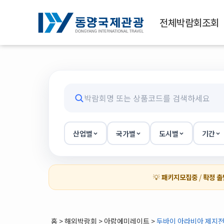
전체박람회조회
산업별
국가별
도시별
기간
💡
패키지모집중
/
확정 출
홈
>
해외박람회
> 아랍에미레이트 >
두바이 아라비아 제지전(4