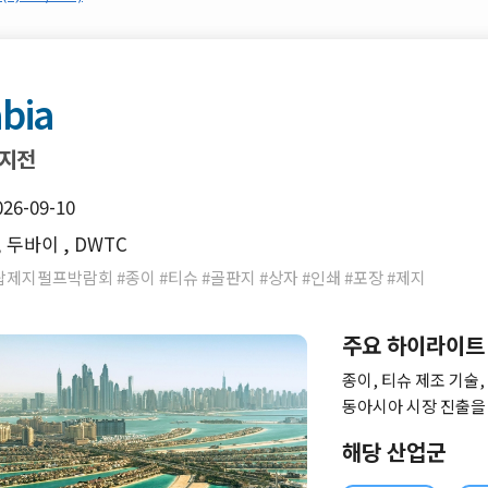
abia
제지전
026-09-10
두바이 , DWTC
제지펄프박람회 #종이 #티슈 #골판지 #상자 #인쇄 #포장 #제지
주요 하이라이트
종이, 티슈 제조 기술
동아시아 시장 진출을 
도, 사우디아라비아,
해당 산업군
개발과 수출입을 목표