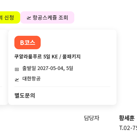
의 신청
🛫 항공스케쥴 조회
B코스
쿠알라룸푸르 5일 KE / 풀패키지
출발일 2027-05-04, 5일
📅
대한항공
🛫
별도문의
담당자
황세훈
T.02-