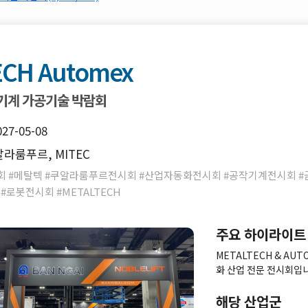
ECH Automex
기계 가공기술 박람회
027-05-08
라룸푸르, MITEC
 #메탈텍 #쿠알라룸푸르전시회 #산업자동화전시회 #공작기계전시회 #
#로봇전시회 #METALTECH
주요 하이라이트
METALTECH & A
화 산업 전문 전시회입니
업을 대표하는 행사이며 
로 다루는 제조 산업 종
해당 산업군