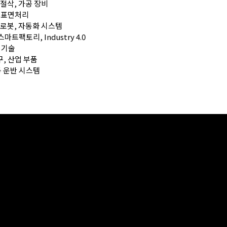
링, 절삭, 가공 장비
접, 표면처리
) – 로봇, 자동화 시스템
 스마트팩토리, Industry 4.0
사 기술
공구, 산업 부품
 자동 운반 시스템