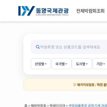
전체박람회조회
산업별
국가별
도시별
기간
💡
패키지모집중
/
확정 출
홈
>
해외박람회
> 말레이지아 >
쿠알라룸푸르 공작기계 가공기술