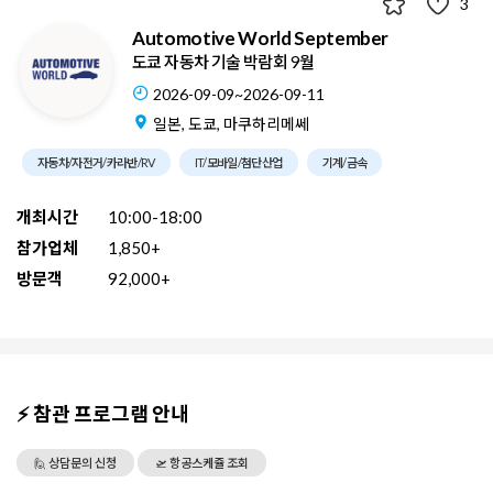
3
Automotive World September
도쿄 자동차 기술 박람회 9월
2026-09-09~2026-09-11
일본, 도쿄, 마쿠하리메쎄
자동차/자전거/카라반/RV
IT/모바일/첨단산업
기계/금속
개최시간
10:00-18:00
참가업체
1,850+
방문객
92,000+
⚡ 참관 프로그램 안내
🙋 상담문의 신청
🛫 항공스케쥴 조회