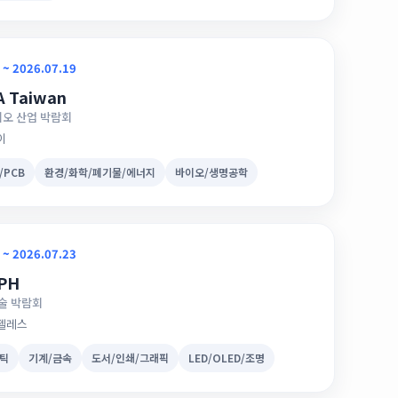
 ~ 2026.07.19
A Taiwan
오 산업 박람회
이
/PCB
환경/화학/폐기물/에너지
바이오/생명공학
 ~ 2026.07.23
PH
기술 박람회
엔젤레스
틱
기계/금속
도서/인쇄/그래픽
LED/OLED/조명