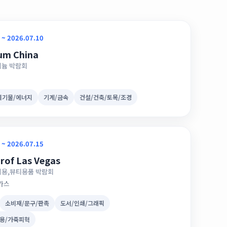
 ~ 2026.07.10
um China
미늄 박람회
폐기물/에너지
기계/금속
건설/건축/토목/조경
 ~ 2026.07.15
of Las Vegas
미용,뷰티용품 박람회
가스
소비재/문구/판촉
도서/인쇄/그래픽
용/가죽피혁