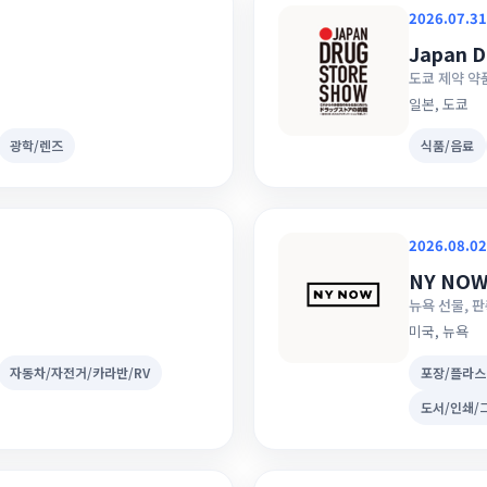
2026.07.31
Japan D
도쿄 제약 약
일본, 도쿄
광학/렌즈
식품/음료
2026.08.02
NY NO
뉴욕 선물, 
미국, 뉴욕
자동차/자전거/카라반/RV
포장/플라스
도서/인쇄/