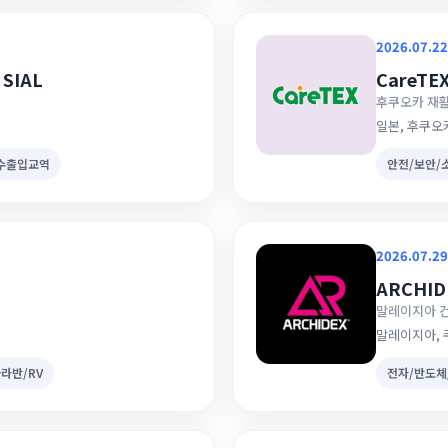
2026.07.22
 SIAL
CareTE
후쿠오카 재활
일본, 후쿠오
/수출입교역
안전/보안/
2026.07.29
ARCHID
말레이지아 건
말레이지아,
라반/RV
전자/반도체