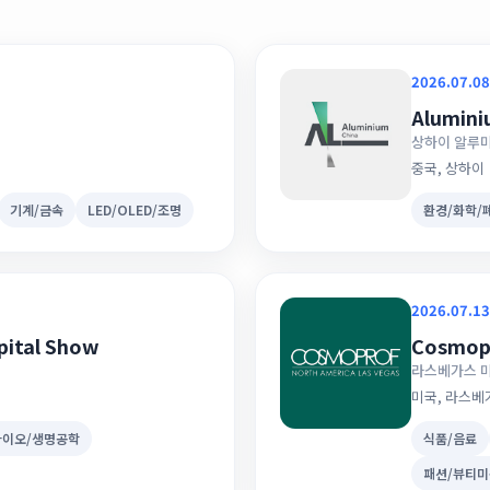
2026.07.08
Alumini
상하이 알루
중국, 상하이
기계/금속
LED/OLED/조명
환경/화학/
2026.07.13
pital Show
Cosmopr
라스베가스 
미국, 라스베
바이오/생명공학
식품/음료
패션/뷰티미