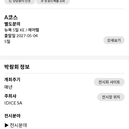
🙋 상담문의 신청
🛫 항공스케쥴 조회
A코스
별도문의
뉴욕 5일 KE / 에어텔
출발일 2027-05-04
상세보기
5일
박람회 정보
개최주기
전시회 사이트
매년
주최사
전시장 위치
IDICE SA
전시분야
▶️ 전시분야