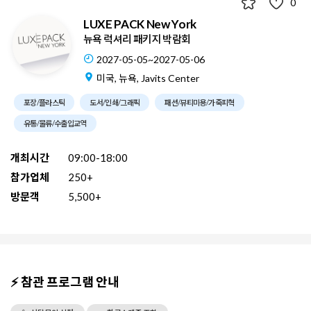
0
LUXE PACK New York
뉴욕 럭셔리 패키지 박람회
2027-05-05~2027-05-06
미국, 뉴욕, Javits Center
포장/플라스틱
도서/인쇄/그래픽
패션/뷰티미용/가죽피혁
유통/물류/수출입교역
개최시간
09:00-18:00
참가업체
250+
방문객
5,500+
⚡ 참관 프로그램 안내