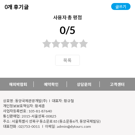
0개 후기글
글쓰기
사용자 총 평점
0/5
목록
해외박람회
예약확인
상담문의
고객센터
상호명 : 동양국제관광개발(주) l 대표자 : 황규철
개인정보보호책임자 : 황세훈
사업자등록번호 : 105-81-87640
통신판매업 : 2015-서울성북-00825
주소 : 서울특별시 성북구 동소문로 85 (동소문동6가, 동양국제빌딩)
대표전화 : 02)753-0011 l 이메일 : admin@dytours.com