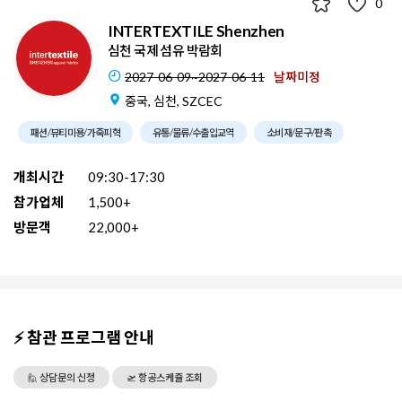
0
INTERTEXTILE Shenzhen
심천 국제 섬유 박람회
2027-06-09~2027-06-11
날짜미정
중국, 심천, SZCEC
패션/뷰티미용/가죽피혁
유통/물류/수출입교역
소비재/문구/판촉
개최시간
09:30-17:30
참가업체
1,500+
방문객
22,000+
⚡ 참관 프로그램 안내
🙋 상담문의 신청
🛫 항공스케쥴 조회