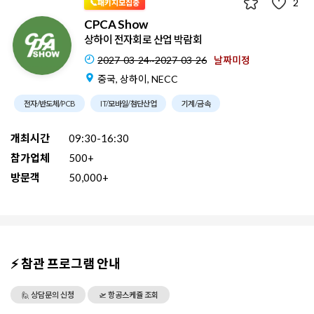
2
📞패키지모집중
CPCA Show
상하이 전자회로 산업 박람회
2027-03-24~2027-03-26
날짜미정
중국, 상하이, NECC
전자/반도체/PCB
IT/모바일/첨단산업
기계/금속
개최시간
09:30-16:30
참가업체
500+
방문객
50,000+
⚡ 참관 프로그램 안내
🙋 상담문의 신청
🛫 항공스케쥴 조회