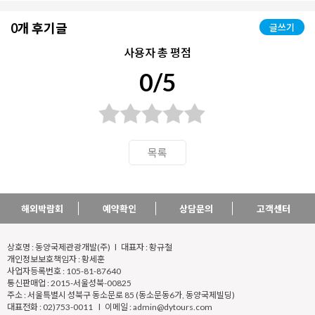
0개 후기글
글쓰기
사용자 총 평점
0/5
목록
해외박람회
예약확인
상담문의
고객센터
상호명 : 동양국제관광개발(주) l 대표자 : 황규철
개인정보보호책임자 : 황세훈
사업자등록번호 : 105-81-87640
통신판매업 : 2015-서울성북-00825
주소 : 서울특별시 성북구 동소문로 85 (동소문동6가, 동양국제빌딩)
대표전화 : 02)753-0011 l 이메일 : admin@dytours.com