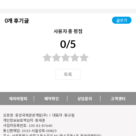
0개 후기글
글쓰기
사용자 총 평점
0/5
목록
해외박람회
예약확인
상담문의
고객센터
상호명 : 동양국제관광개발(주) l 대표자 : 황규철
개인정보보호책임자 : 황세훈
사업자등록번호 : 105-81-87640
통신판매업 : 2015-서울성북-00825
주소 : 서울특별시 성북구 동소문로 85 (동소문동6가, 동양국제빌딩)