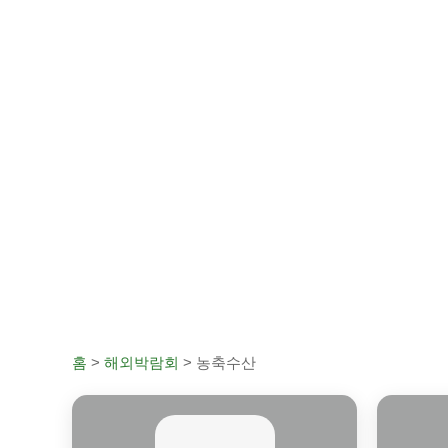
농
홈
>
해외박람회
>
농축수산