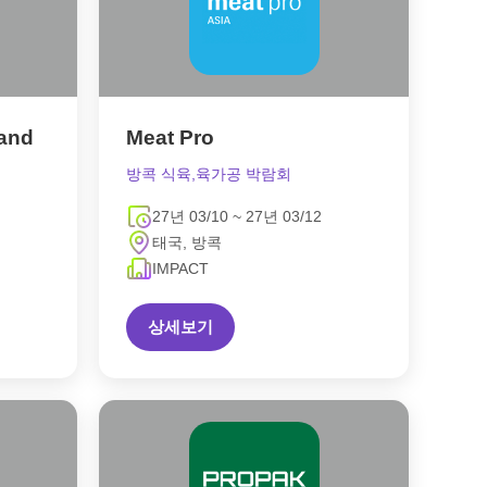
land
Meat Pro
방콕 식육,육가공 박람회
27년 03/10 ~ 27년 03/12
태국, 방콕
IMPACT
상세보기