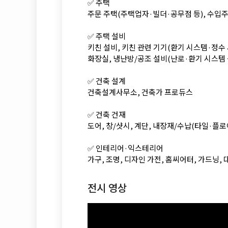
✅ 주택
주문 주택(주택업자·빌더·공무점 등), 수입주
✅ 주택 설비
키친 설비, 키친 관련 기기(환기 시스템·정수
화장실, 냉난방/공조 설비(난로·환기 시스템 
✅ 건축 설계
건축설계사무소, 건축가 프로듀스
✅ 건축 건재
도어, 창/샷시, 계단, 내장재/수납(타일·플로
✅ 인테리어·익스테리어
가구, 조명, 디자인 가전, 홈씨어터, 가드닝, 
전시 영상