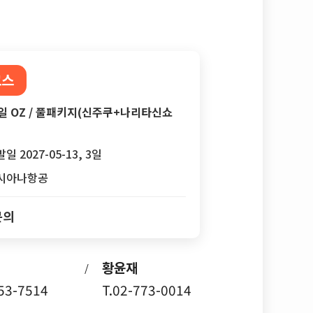
코스
일 OZ / 풀패키지(신주쿠+나리타신쇼
일 2027-05-13, 3일
시아나항공
문의
황윤재
/
753-7514
T.02-773-0014