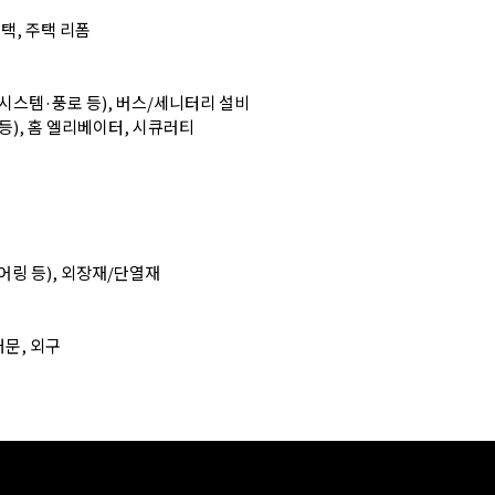
택, 주택 리폼
 시스템·풍로 등), 버스/세니터리 설비
등), 홈 엘리베이터, 시큐러티
어링 등), 외장재/단열재
대문, 외구