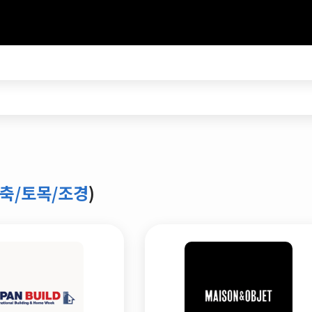
축/토목/조경
)