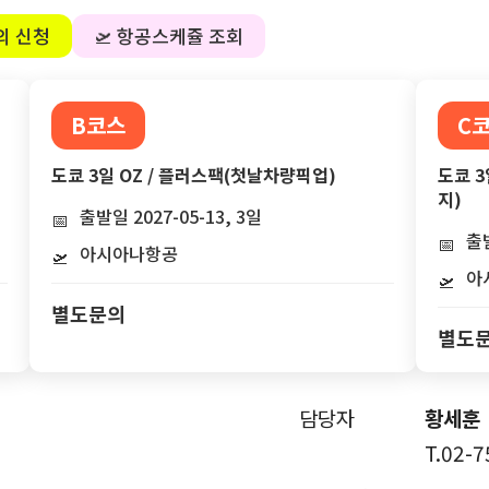
의 신청
🛫 항공스케쥴 조회
B코스
C
도쿄 3일 OZ / 플러스팩(첫날차량픽업)
도쿄 3
지)
출발일 2027-05-13, 3일
📅
출발
📅
아시아나항공
🛫
아
🛫
별도문의
별도
담당자
황세훈
T.02-