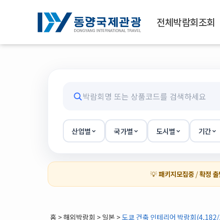
전체박람회조회
산업별
국가별
도시별
기간
💡
패키지모집중
/
확정 출
홈
>
해외박람회
> 일본 >
도쿄 건축 인테리어 박람회(4,182/1