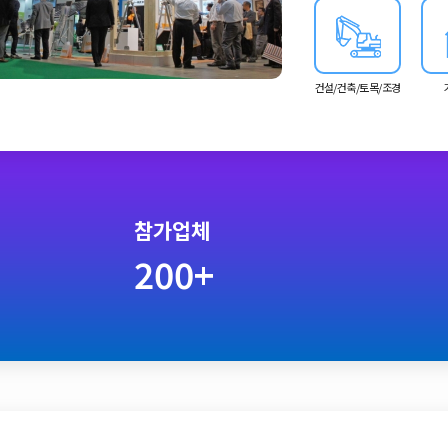
건설/건축/토목/조경
참가업체
200+