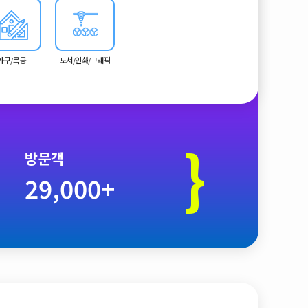
가구/목공
도서/인쇄/그래픽
}
방문객
29,000+